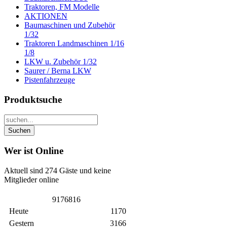
Traktoren, FM Modelle
AKTIONEN
Baumaschinen und Zubehör
1/32
Traktoren Landmaschinen 1/16
1/8
LKW u. Zubehör 1/32
Saurer / Berna LKW
Pistenfahrzeuge
Produktsuche
Wer ist Online
Aktuell sind 274 Gäste und keine
Mitglieder online
9
1
7
6
8
1
6
Heute
1170
Gestern
3166