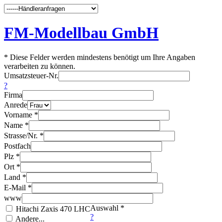
FM-Modellbau GmbH
* Diese Felder werden mindestens benötigt um Ihre Angaben
verarbeiten zu können.
Umsatzsteuer-Nr.
?
Firma
Anrede
Vorname *
Name *
Strasse/Nr. *
Postfach
Plz *
Ort *
Land *
E-Mail *
www
Auswahl *
Hitachi Zaxis 470 LHC
?
Andere...