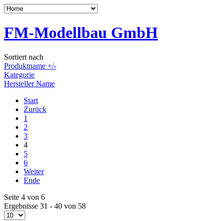
FM-Modellbau GmbH
Sortiert nach
Produktname +/-
Kategorie
Hersteller Name
Start
Zurück
1
2
3
4
5
6
Weiter
Ende
Seite 4 von 6
Ergebnisse 31 - 40 von 58