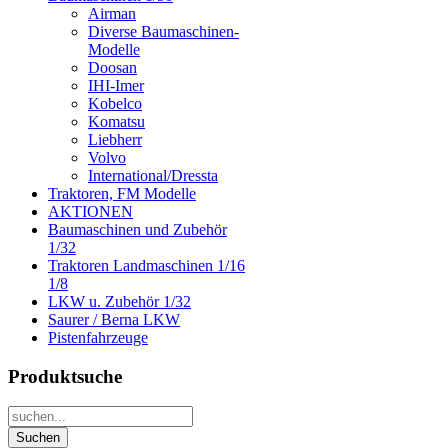
Airman
Diverse Baumaschinen-
Modelle
Doosan
IHI-Imer
Kobelco
Komatsu
Liebherr
Volvo
International/Dressta
Traktoren, FM Modelle
AKTIONEN
Baumaschinen und Zubehör
1/32
Traktoren Landmaschinen 1/16
1/8
LKW u. Zubehör 1/32
Saurer / Berna LKW
Pistenfahrzeuge
Produktsuche