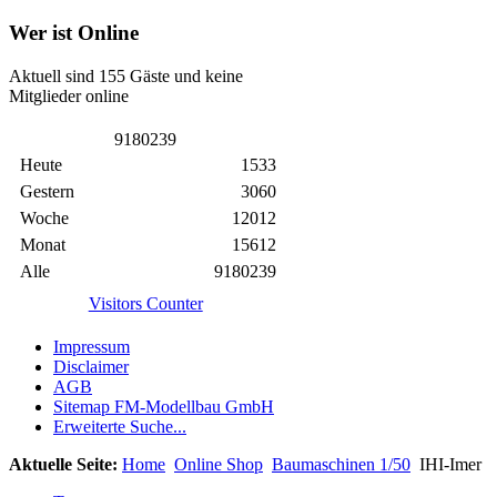
Wer ist Online
Aktuell sind 155 Gäste und keine
Mitglieder online
9
1
8
0
2
3
9
Heute
1533
Gestern
3060
Woche
12012
Monat
15612
Alle
9180239
Visitors Counter
Impressum
Disclaimer
AGB
Sitemap FM-Modellbau GmbH
Erweiterte Suche...
Aktuelle Seite:
Home
Online Shop
Baumaschinen 1/50
IHI-Imer