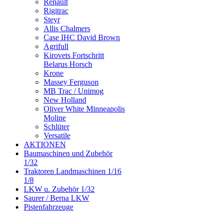
Renault
Rigitrac
Steyr
Allis Chalmers
Case IHC David Brown
Agrifull
Kirovets Fortschritt
Belarus Horsch
Krone
Massey Ferguson
MB Trac / Unimog
New Holland
Oliver White Minneapolis
Moline
Schlüter
Versatile
AKTIONEN
Baumaschinen und Zubehör
1/32
Traktoren Landmaschinen 1/16
1/8
LKW u. Zubehör 1/32
Saurer / Berna LKW
Pistenfahrzeuge