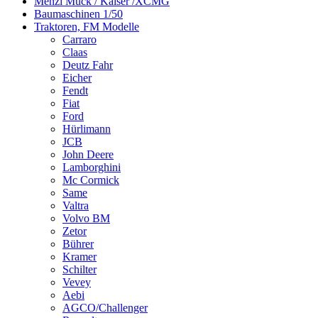
Menzi Muck / Kaiser /XCMG
Baumaschinen 1/50
Traktoren, FM Modelle
Carraro
Claas
Deutz Fahr
Eicher
Fendt
Fiat
Ford
Hürlimann
JCB
John Deere
Lamborghini
Mc Cormick
Same
Valtra
Volvo BM
Zetor
Bührer
Kramer
Schilter
Vevey
Aebi
AGCO/Challenger