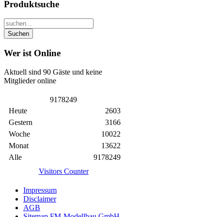
Produktsuche
Wer ist Online
Aktuell sind 90 Gäste und keine
Mitglieder online
9
1
7
8
2
4
9
Heute
2603
Gestern
3166
Woche
10022
Monat
13622
Alle
9178249
Visitors Counter
Impressum
Disclaimer
AGB
Sitemap FM-Modellbau GmbH