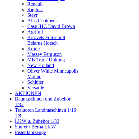
Renault
Rigitrac
Steyr
Allis Chalmers
Case IHC David Brown
Agrifull
Kirovets Fortschritt
Belarus Horsch
Krone
Massey Ferguson
MB Trac / Unimog
New Holland
Oliver White Minneapolis
Moline
Schlüter
Versatile
AKTIONEN
Baumaschinen und Zubehör
1/32
Traktoren Landmaschinen 1/16
1/8
LKW u. Zubehör 1/32
Saurer / Berna LKW
Pistenfahrzeuge