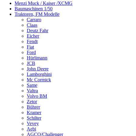
Menzi Muck / Kaiser /XCMG
Baumaschinen 1/50
Traktoren, FM Modelle
Carraro
Claas
Deutz Fahr
Eicher
Fendt
Fiat
Ford
Hürlimann
JCB
John Deere
Lamborghini
Mc Cormick
Same
Valtra
Volvo BM
Zetor
Bührer
Kramer
Schilter
Vevey
Aebi
AGCO/Challenger